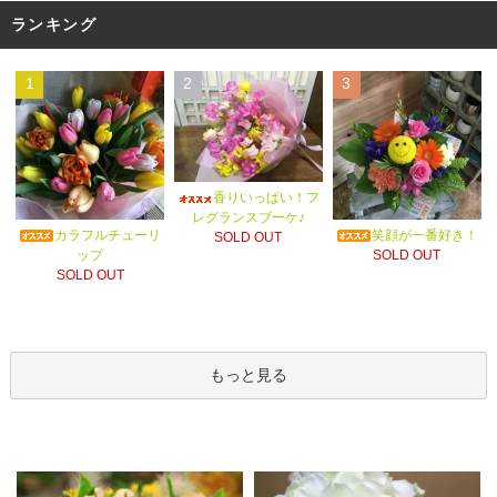
ランキング
1
2
3
香りいっぱい！フ
レグランスブーケ♪
カラフルチューリ
笑顔が一番好き！
SOLD OUT
ップ
SOLD OUT
SOLD OUT
もっと見る