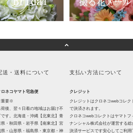
配送・送料について
支払い方法について
クロネコヤマト宅急便
クレジット
※重要※
クレジットはクロネコwebコレク
出荷後、翌々日着の地域はお届け不
で決済されます。
可です。北海道・沖縄【北東北】青
クロネコwebコレクトはヤマトフ
森県・秋田県・岩手県【南東北】宮
ナンシャル株式会社が運営する総
城県・山形県・福島県・東京都・神
決済サービスです安心してご利用