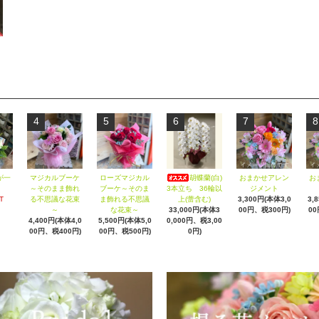
4
5
6
7
8
が一
マジカルブーケ
ローズマジカル
胡蝶蘭(白)
おまかせアレン
お
～そのまま飾れ
ブーケ～そのま
3本立ち 36輪以
ジメント
T
る不思議な花束
ま飾れる不思議
上(蕾含む)
3,300円(本体3,0
3,
～
な花束～
33,000円(本体3
00円、税300円)
00
4,400円(本体4,0
5,500円(本体5,0
0,000円、税3,00
00円、税400円)
00円、税500円)
0円)