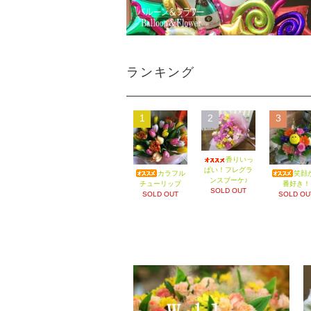
ランキング
1
2
3
香りいっ
ぱい！フレグラ
カラフル
笑顔
ンスブーケ♪
チューリップ
番好き！
SOLD OUT
SOLD OUT
SOLD OU