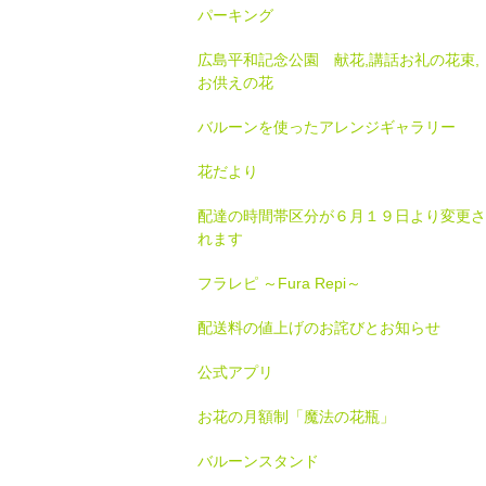
パーキング
広島平和記念公園 献花,講話お礼の花束,
お供えの花
バルーンを使ったアレンジギャラリー
花だより
配達の時間帯区分が６月１９日より変更さ
れます
フラレピ ～Fura Repi～
配送料の値上げのお詫びとお知らせ
公式アプリ
お花の月額制「魔法の花瓶」
バルーンスタンド