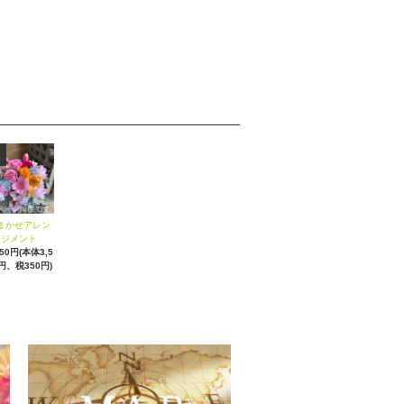
まかせアレン
ジメント
850円(本体3,5
円、税350円)